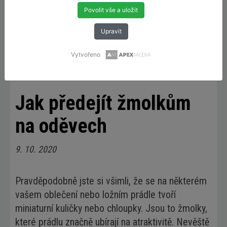
Povolit vše a uložit
Upravit
Vytvořeno
Tipy a triky
>
Jak předejít žmolkům na oděvech
Jak předejít žmolkům
na oděvech
9. 10. 2020
Pravděpodobně jste si všimli, že se na některém
vašem oblečení nebo ložním prádle tvoří
miniaturní kuličky nebo chloupky. Jsou to žmolky,
které prádlu značně ubírají na atraktivitě. Nevěště