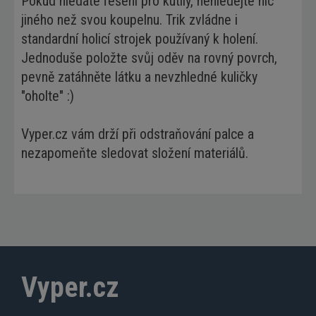
Pokud hledáte řešení pro kutily, nehledejte nic
jiného než svou koupelnu. Trik zvládne i
standardní holicí strojek používaný k holení.
Jednoduše položte svůj oděv na rovný povrch,
pevně zatáhněte látku a nevzhledné kuličky
"oholte" :)
Vyper.cz
vám drží při odstraňování palce a
nezapomeňte sledovat složení materiálů.
Vyper.cz