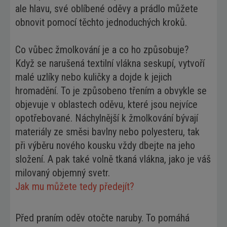
ale hlavu, své oblíbené oděvy a prádlo můžete
obnovit pomocí těchto jednoduchých kroků.
Co vůbec žmolkování je a co ho způsobuje?
Když se narušená textilní vlákna seskupí, vytvoří
malé uzlíky nebo kuličky a dojde k jejich
hromadění. To je způsobeno třením a obvykle se
objevuje v oblastech oděvu, které jsou nejvíce
opotřebované. Náchylnější k žmolkování bývají
materiály ze směsi bavlny nebo polyesteru, tak
při výběru nového kousku vždy dbejte na jeho
složení. A pak také volně tkaná vlákna, jako je váš
milovaný objemný svetr.
Jak mu můžete tedy předejít?
Před praním oděv otočte naruby. To pomáhá