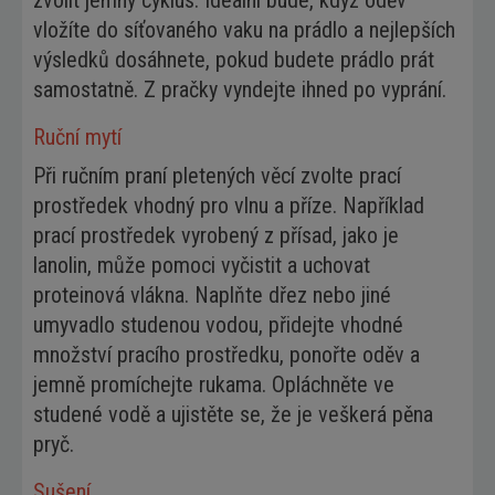
zvolit jemný cyklus. Ideální bude, když oděv
vložíte do síťovaného vaku na prádlo a nejlepších
výsledků dosáhnete, pokud budete prádlo prát
samostatně. Z pračky vyndejte ihned po vyprání.
Ruční mytí
Při ručním praní pletených věcí zvolte prací
prostředek vhodný pro vlnu a příze. Například
prací prostředek vyrobený z přísad, jako je
lanolin, může pomoci vyčistit a uchovat
proteinová vlákna. Naplňte dřez nebo jiné
umyvadlo studenou vodou, přidejte vhodné
množství pracího prostředku, ponořte oděv a
jemně promíchejte rukama. Opláchněte ve
studené vodě a ujistěte se, že je veškerá pěna
pryč.
Sušení