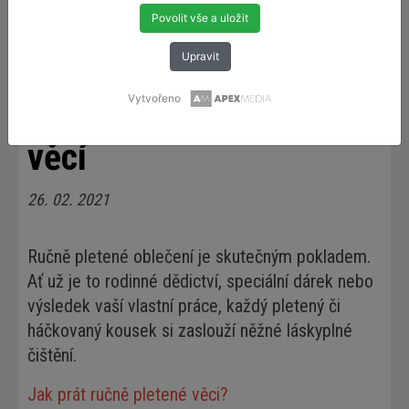
Povolit vše a uložit
Upravit
Tipy a triky
>
Praní ručně pletených věcí
Vytvořeno
Praní ručně pletených
věcí
26. 02. 2021
Ručně pletené oblečení je skutečným pokladem.
Ať už je to rodinné dědictví, speciální dárek nebo
výsledek vaší vlastní práce, každý pletený či
háčkovaný kousek si zaslouží něžné láskyplné
čištění.
Jak prát ručně pletené věci?